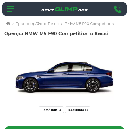
Трансфер/Фото-Відео
BMW M5 F90 Competition
Оренда BMW M5 F90 Competition в Києві
100$/година
100$/подача