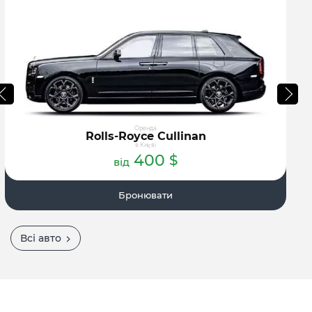
Оренда
Rolls-Royce Cullinan
в Києві
400
$
від
Бронювати
Всі авто