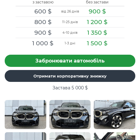
з заставою
без застави
600
$
900
$
від 26 днів
800
$
1 200
$
11-25 днів
900
$
1 350
$
4-10 днів
1 000
$
1 500
$
1-3 дні
Забронювати автомобіль
Отримати корпоративну знижку
Застава 5 000
$