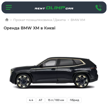
Прокат позашляховика / Джипа
BMW XM
Оренда BMW XM в Києві
4.4
AT
15
л / 100 км
Гібрид