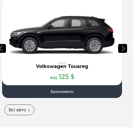
Оренда
Volkswagen Touareg
в Києві
125
$
від
Бронювати
Всі авто