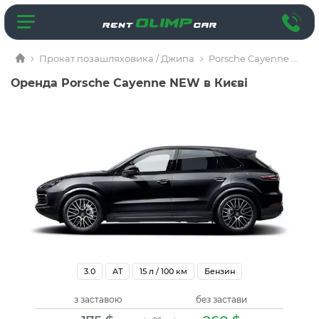
Прокат позашляховика / Джипа
Porsche Cayenne NEW
Оренда Porsche Cayenne NEW в Києві
3.0
AT
15
л / 100 км
Бензин
з заставою
без застави