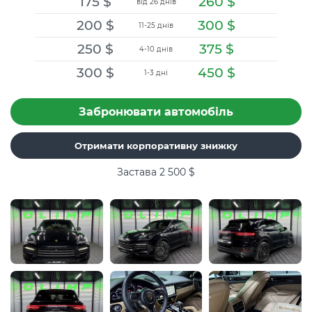
175
$
260
$
від 26 днів
200
$
300
$
11-25 днів
250
$
375
$
4-10 днів
300
$
450
$
1-3 дні
Забронювати автомобіль
Отримати корпоративну знижку
Застава 2 500
$