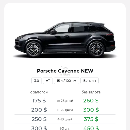
Прокат
Porsche Cayenne NEW
в Киеве
3.0
AT
15
л / 100 км
Бензин
с залогом
без залога
175
$
260
$
от 26 дней
200
$
300
$
11-25 дней
250
$
375
$
4-10 дней
300
$
450
$
1-3 дня