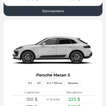
Бронировать
Прокат
Porsche Macan S
в Киеве
3.0
AT
12
л / 100 км
Бензин
с залогом
без залога
150
$
225
$
от 26 дней