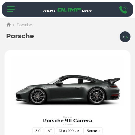
Porsche
Porsche
↑
↓
Прокат
Porsche 911 Carrera
в Киеве
3.0
AT
13
л / 100 км
Бензин