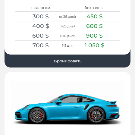
с залогом
без залога
300
$
450
$
от 26 дней
400
$
600
$
11-25 дней
600
$
900
$
4-10 дней
700
$
1 050
$
1-3 дня
Бронировать