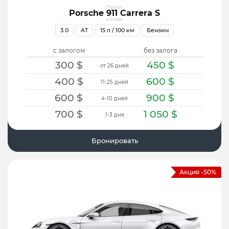
Прокат
Porsche 911 Carrera S
в Киеве
3.0
AT
15
л / 100 км
Бензин
с залогом
без залога
300
$
450
$
от 26 дней
400
$
600
$
11-25 дней
600
$
900
$
4-10 дней
700
$
1 050
$
1-3 дня
Бронировать
Акция -50%