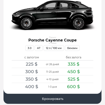
Прокат
Porsche Cayenne Coupe
в Киеве
3.0
AT
12
л / 100 км
Бензин
с залогом
без залога
225
$
335
$
от 26 дней
300
$
450
$
11-25 дней
350
$
525
$
4-10 дней
400
$
600
$
1-3 дня
Бронировать