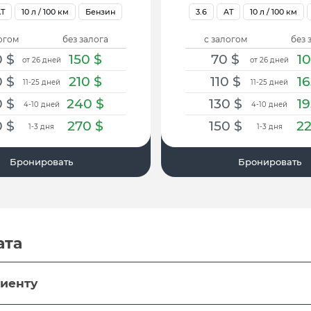
T
10
л / 100 км
Бензин
3.6
AT
10
л / 100 км
огом
без залога
с залогом
без 
0
$
150
$
70
$
1
от 26 дней
от 26 дней
0
$
210
$
110
$
1
11-25 дней
11-25 дней
0
$
240
$
130
$
1
4-10 дней
4-10 дней
0
$
270
$
150
$
2
1-3 дня
1-3 дня
Бронировать
Бронировать
ата
лиенту