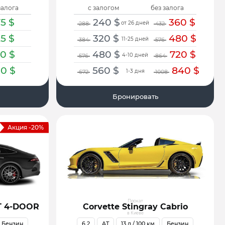
залога
с залогом
без залога
75
$
240
$
360
$
от 26 дней
288
432
25
$
320
$
480
$
11-25 дней
384
576
50
$
480
$
720
$
4-10 дней
576
864
00
$
560
$
840
$
1-3 дня
672
1008
Бронировать
Акция -20%
Прокат
T 4-DOOR
Corvette Stingray Cabrio
в Киеве
Бензин
6.2
AT
13
л / 100 км
Бензин