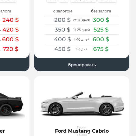
залога
с залогом
без залога
240
$
200
$
300
$
от 26 дней
8
420
$
350
$
525
$
11-25 дней
4
600
$
400
$
600
$
4-10 дней
720
$
450
$
675
$
1-3 дня
4
Бронировать
Прокат
er
Ford Mustang Cabrio
в Киеве