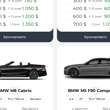
0
$
750
$
300
$
4
от 26 дней
от 26 дней
0
$
1 050
$
400
$
6
11-25 дней
11-25 дней
0
$
1 200
$
600
$
9
4-10 дней
4-10 дней
0
$
1 350
$
700
$
1 
1-3 дня
1-3 дня
Бронировать
Бронировать
Прокат
Прокат
BMW M8 Cabrio
BMW M5 F90 Compe
в Киеве
в Киеве
AT
15
л / 100 км
Бензин
4.4
AT
15
л / 100 км
огом
без залога
с залогом
без 