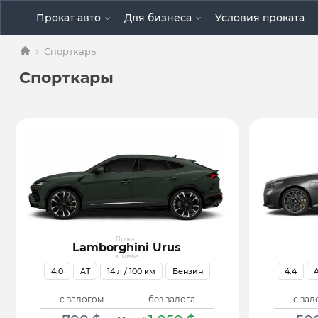
Прокат авто
Для бизнеса
Условия проката
Спорткары
Спорткары
Прокат
Lamborghini Urus
в Киеве
4.0
AT
14
л / 100 км
Бензин
4.4
с залогом
без залога
с зал