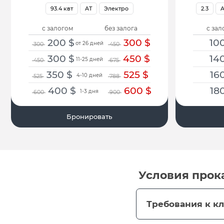
93.4 квт
AT
Электро
2.3
A
с залогом
без залога
с зал
200
$
300
$
10
от 26 дней
300
450
300
$
450
$
14
11-25 дней
450
675
350
$
525
$
16
4-10 дней
525
788
400
$
600
$
18
1-3 дня
600
900
Бронировать
Условия прок
Требования к к