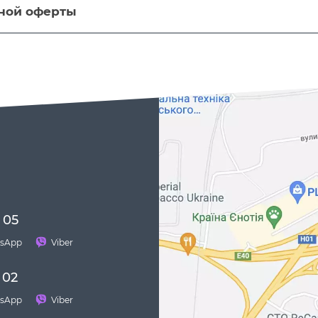
ной оферты
 05
sApp
Viber
 02
sApp
Viber