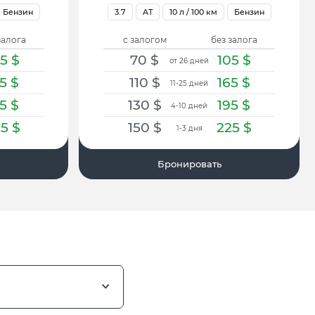
Бензин
3.7
AT
10
л / 100 км
Бензин
залога
с залогом
без залога
05
$
70
$
105
$
от 26 дней
65
$
110
$
165
$
11-25 дней
95
$
130
$
195
$
4-10 дней
25
$
150
$
225
$
1-3 дня
Бронировать