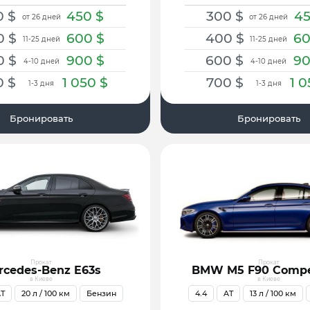
0
$
450
$
300
$
4
от 26 дней
от 26 дней
0
$
600
$
400
$
6
11-25 дней
11-25 дней
0
$
900
$
600
$
9
4-10 дней
4-10 дней
0
$
1 050
$
700
$
1 
1-3 дня
1-3 дня
Бронировать
Бронировать
Прокат
Прокат
rcedes-Benz E63s
BMW M5 F90 Compe
в Киеве
в Киеве
T
20
л / 100 км
Бензин
4.4
AT
13
л / 100 км