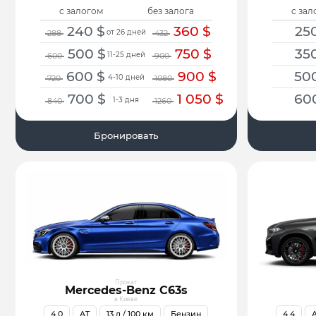
с залогом
без залога
с зал
240
$
360
$
25
от 26 дней
288
432
500
$
750
$
35
11-25 дней
600
900
600
$
900
$
50
4-10 дней
720
1080
700
$
1 050
$
60
1-3 дня
840
1260
Бронировать
Прокат
Mercedes-Benz C63s
в Киеве
4.0
AT
13
л / 100 км
Бензин
4.4