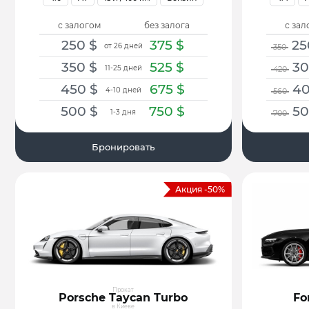
с залогом
без залога
с зал
250
$
375
$
25
от 26 дней
350
350
$
525
$
3
11-25 дней
420
450
$
675
$
4
4-10 дней
560
500
$
750
$
5
1-3 дня
700
Бронировать
Акция -50%
Прокат
Porsche Taycan Turbo
Fo
в Киеве