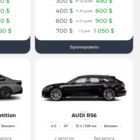
50
$
300
$
450
$
от 26 дней
00
$
400
$
600
$
11-25 дней
00
$
600
$
900
$
4-10 дней
050
$
700
$
1 050
$
1-3 дня
Бронировать
Прокат
tition
AUDI RS6
в Киеве
Бензин
4.0
AT
15
л / 100 км
Бензин
залога
с залогом
без залога