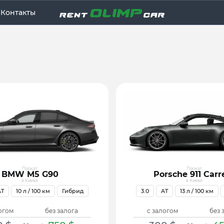
Контакты
Прокат
Прокат
BMW M5 G90
Porsche 911 Carr
в Киеве
в Киеве
AT
10
л / 100 км
Гибрид
3.0
AT
13
л / 100 км
огом
без залога
с залогом
без 