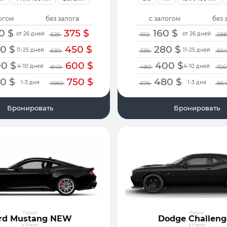
огом
без залога
с залогом
без 
0
$
375
$
160
$
от 26 дней
от 26 дней
525
192
28
00
$
450
$
280
$
11-25 дней
11-25 дней
630
336
50
00
$
600
$
400
$
4-10 дней
4-10 дней
840
480
720
00
$
750
$
480
$
1-3 дня
1-3 дня
1050
576
86
Бронировать
Бронировать
Прокат
Прокат
rd Mustang NEW
Dodge Challeng
в Киеве
в Киеве