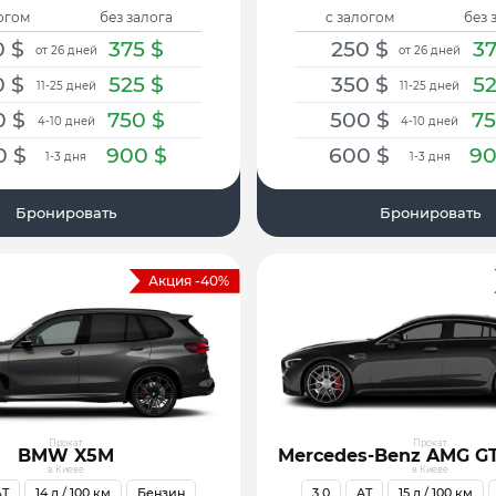
огом
без залога
с залогом
без 
0
$
375
$
250
$
3
от 26 дней
от 26 дней
0
$
525
$
350
$
5
11-25 дней
11-25 дней
0
$
750
$
500
$
7
4-10 дней
4-10 дней
0
$
900
$
600
$
9
1-3 дня
1-3 дня
Бронировать
Бронировать
Акция -40%
Прокат
Прокат
BMW X5M
Mercedes-Benz AMG G
в Киеве
в Киеве
AT
14
л / 100 км
Бензин
3.0
AT
15
л / 100 км