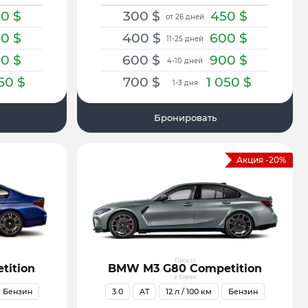
50
$
300
$
450
$
от 26 дней
00
$
400
$
600
$
11-25 дней
00
$
600
$
900
$
4-10 дней
050
$
700
$
1 050
$
1-3 дня
Бронировать
Акция -20%
Прокат
tition
BMW M3 G80 Competition
в Киеве
Бензин
3.0
AT
12
л / 100 км
Бензин