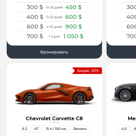
300
$
450
$
30
от 26 дней
400
$
600
$
40
11-25 дней
600
$
900
$
60
4-10 дней
700
$
1 050
$
70
1-3 дня
Бронировать
Акция -20%
Прокат
Chevrolet Corvette C8
Me
в Киеве
6.2
AT
15
л / 100 км
Бензин
4.0
A