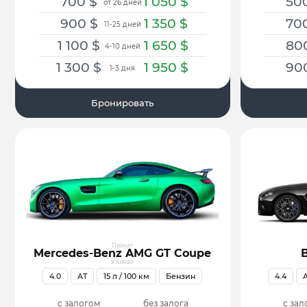
700
$
1 050
$
50
от 26 дней
900
$
1 350
$
70
11-25 дней
1 100
$
1 650
$
80
4-10 дней
1 300
$
1 950
$
90
1-3 дня
Бронировать
Прокат
Mercedes-Benz AMG GT Coupe
в Киеве
4.0
AT
15
л / 100 км
Бензин
4.4
с залогом
без залога
с зал