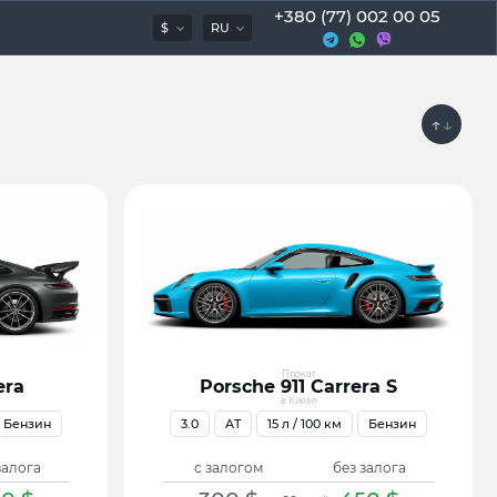
+380 (77) 002 00 05
$
RU
↑
↓
Прокат
era
Porsche 911 Carrera S
в Киеве
Бензин
3.0
AT
15
л / 100 км
Бензин
залога
с залогом
без залога