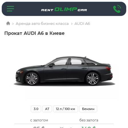
Аренда авто бизнес класса
AUDI A6
Прокат AUDI A6 в Киеве
3.0
AT
12
л / 100 км
Бензин
с залогом
без залога