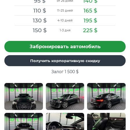
95
$
140
$
от 26 дней
110
$
165
$
11-25 дней
130
$
195
$
4-10 дней
150
$
225
$
1-3 дня
Забронировать автомобиль
Получить корпоративную скидку
Залог 1 500
$