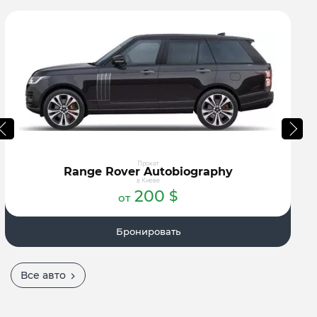
Прокат
Range Rover Autobiography
в Киеве
200
$
от
Бронировать
Все авто