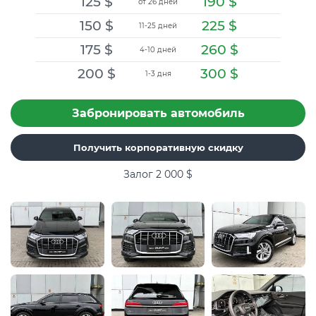
125
$
190
$
от 26 дней
150
$
225
$
11-25 дней
175
$
260
$
4-10 дней
200
$
300
$
1-3 дня
Забронировать автомобиль
Получить корпоративную скидку
Залог 2 000
$