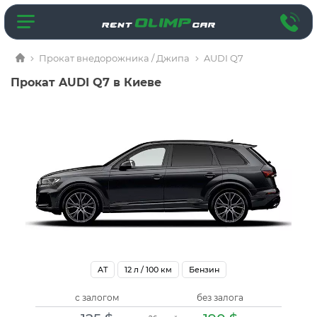
Прокат внедорожника / Джипа
AUDI Q7
Прокат AUDI Q7 в Киеве
AT
12
л / 100 км
Бензин
с залогом
без залога